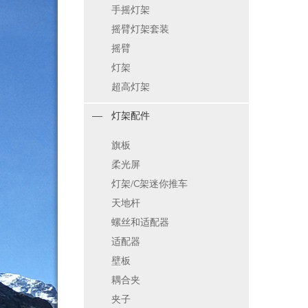
手摇灯架
摇臂灯架套装
摇臂
灯架
超高灯架
灯架配件
旗板
柔光屏
灯架/C架迷你推车
天地杆
螺丝和适配器
适配器
壁板
耦合夹
夹子