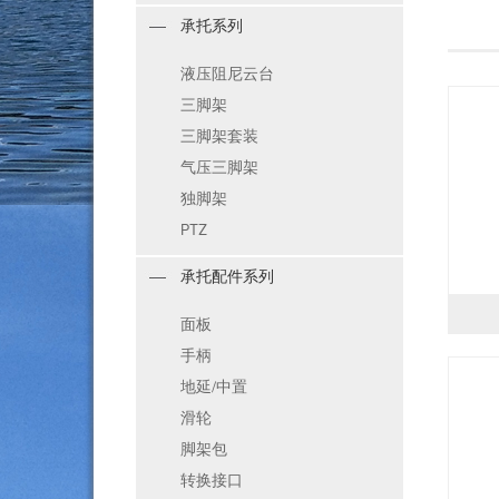
承托系列
液压阻尼云台
三脚架
三脚架套装
气压三脚架
独脚架
PTZ
承托配件系列
面板
手柄
地延/中置
滑轮
脚架包
转换接口