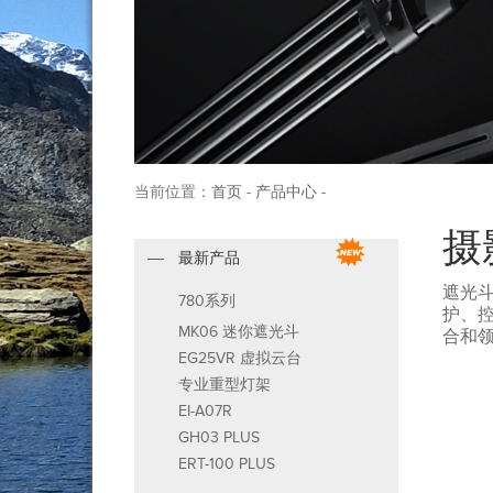
当前位置：
首页
-
产品中心
-
摄
最新产品
遮光
780系列
护、
MK06 迷你遮光斗
合和
EG25VR 虚拟云台
专业重型灯架
EI-A07R
GH03 PLUS
ERT-100 PLUS