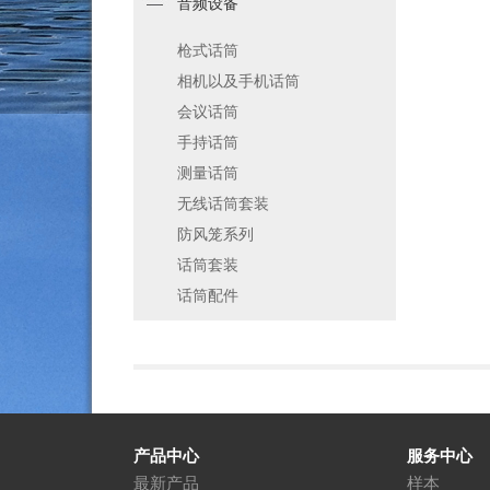
音频设备
枪式话筒
相机以及手机话筒
会议话筒
手持话筒
测量话筒
无线话筒套装
防风笼系列
话筒套装
话筒配件
产品中心
服务中心
最新产品
样本