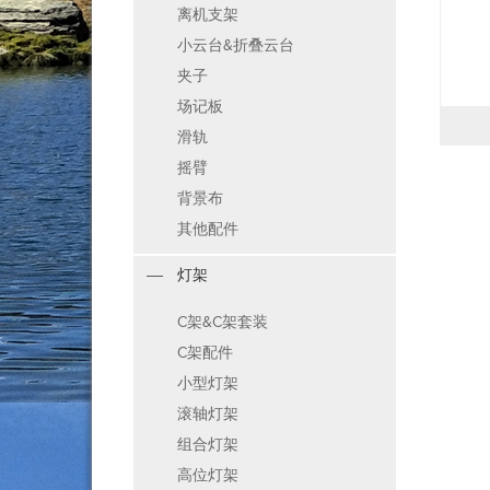
离机支架
小云台&折叠云台
夹子
场记板
滑轨
摇臂
背景布
其他配件
灯架
C架&C架套装
C架配件
小型灯架
滚轴灯架
组合灯架
高位灯架