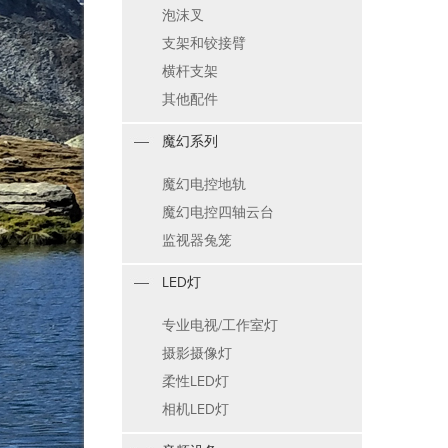
泡沫叉
支架和铰接臂
横杆支架
其他配件
魔幻系列
魔幻电控地轨
魔幻电控四轴云台
监视器兔笼
LED灯
专业电视/工作室灯
摄影摄像灯
柔性LED灯
相机LED灯