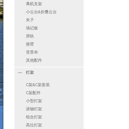
离机支架
小云台&折叠云台
夹子
场记板
滑轨
摇臂
背景布
其他配件
灯架
C架&C架套装
C架配件
小型灯架
滚轴灯架
组合灯架
高位灯架