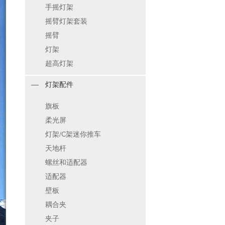
手摇灯架
摇臂灯架套装
摇臂
灯架
超高灯架
灯架配件
旗板
柔光屏
灯架/C架迷你推车
天地杆
螺丝和适配器
适配器
壁板
耦合夹
夹子