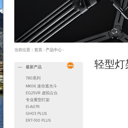
当前位置：
首页
-
产品中心
-
轻型灯
最新产品
780系列
MK06 迷你遮光斗
EG25VR 虚拟云台
专业重型灯架
EI-A07R
GH03 PLUS
ERT-100 PLUS