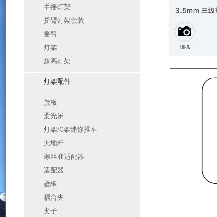
手摇灯架
摇臂灯架套装
摇臂
灯架
超高灯架
灯架配件
旗板
柔光屏
灯架/C架迷你推车
天地杆
螺丝和适配器
适配器
壁板
耦合夹
夹子