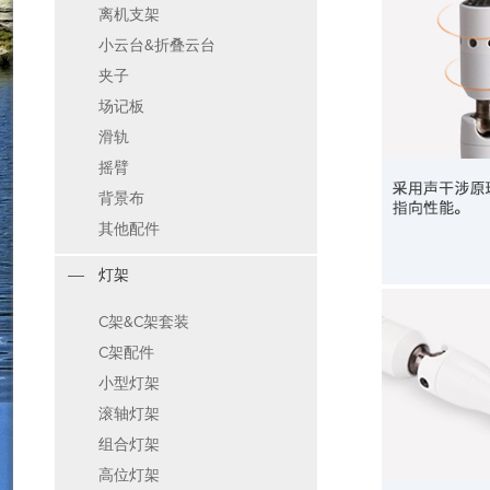
离机支架
小云台&折叠云台
夹子
场记板
滑轨
摇臂
背景布
其他配件
灯架
C架&C架套装
C架配件
小型灯架
滚轴灯架
组合灯架
高位灯架