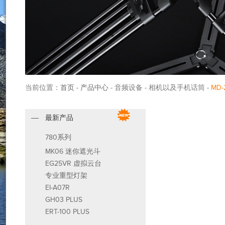
当前位置：
首页
-
产品中心
- 音频设备 - 相机以及手机话筒 -
MD-2
最新产品
780系列
MK06 迷你遮光斗
EG25VR 虚拟云台
专业重型灯架
EI-A07R
GH03 PLUS
ERT-100 PLUS