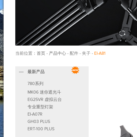
当前位置：
首页
-
产品中心
- 配件 - 夹子 -
EI-A81
最新产品
780系列
MK06 迷你遮光斗
EG25VR 虚拟云台
专业重型灯架
EI-A07R
GH03 PLUS
ERT-100 PLUS