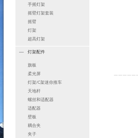
手摇灯架
摇臂灯架套装
摇臂
灯架
超高灯架
灯架配件
旗板
柔光屏
灯架/C架迷你推车
天地杆
螺丝和适配器
适配器
壁板
耦合夹
夹子