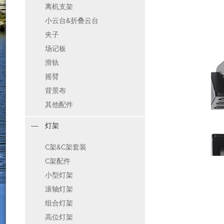
离机支架
小云台&折叠云台
夹子
场记板
滑轨
摇臂
背景布
其他配件
灯架
C架&C架套装
C架配件
小型灯架
滚轴灯架
组合灯架
高位灯架