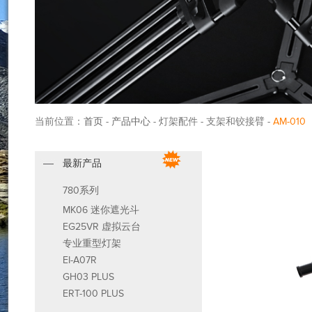
当前位置：
首页
-
产品中心
- 灯架配件 - 支架和铰接臂 -
AM-010
最新产品
780系列
MK06 迷你遮光斗
EG25VR 虚拟云台
专业重型灯架
EI-A07R
GH03 PLUS
ERT-100 PLUS