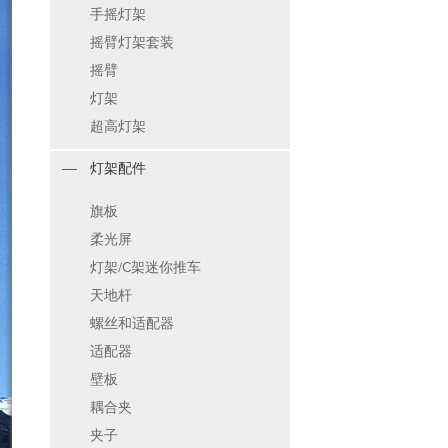
手摇灯架
摇臂灯架套装
摇臂
灯架
超高灯架
灯架配件
旗板
柔光屏
灯架/C架迷你推车
天地杆
螺丝和适配器
适配器
壁板
耦合夹
夹子