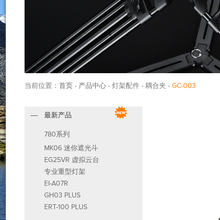
当前位置：
首页
-
产品中心
- 灯架配件 - 耦合夹 -
GC-003
最新产品
780系列
MK06 迷你遮光斗
EG25VR 虚拟云台
专业重型灯架
EI-A07R
GH03 PLUS
ERT-100 PLUS