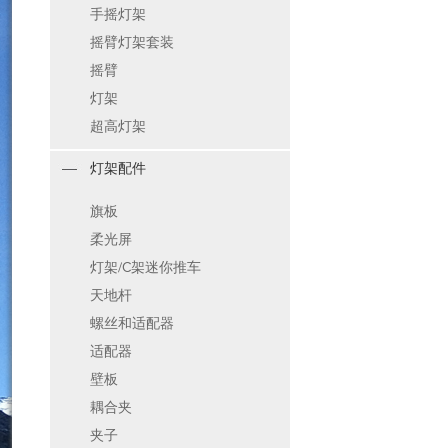
手摇灯架
摇臂灯架套装
摇臂
灯架
超高灯架
灯架配件
旗板
柔光屏
灯架/C架迷你推车
天地杆
螺丝和适配器
适配器
壁板
耦合夹
夹子