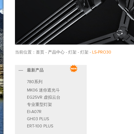
当前位置：
首页
-
产品中心
- 灯架 - 灯架 -
LS-PRO30
最新产品
780系列
MK06 迷你遮光斗
EG25VR 虚拟云台
专业重型灯架
EI-A07R
GH03 PLUS
ERT-100 PLUS