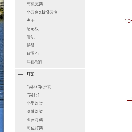
离机支架
小云台&折叠云台
夹子
场记板
滑轨
摇臂
背景布
其他配件
灯架
C架&C架套装
C架配件
小型灯架
滚轴灯架
组合灯架
高位灯架