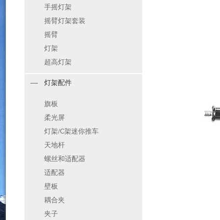
手摇灯架
摇臂灯架套装
摇臂
灯架
超高灯架
灯架配件
旗板
柔光屏
灯架/C架迷你推车
天地杆
螺丝和适配器
适配器
壁板
耦合夹
夹子