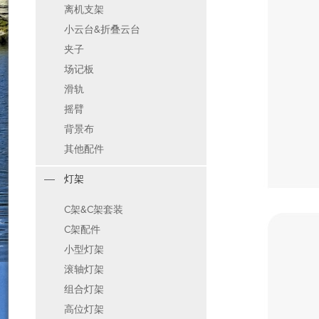
离机支架
小云台&折叠云台
夹子
场记板
滑轨
摇臂
背景布
其他配件
灯架
C架&C架套装
C架配件
小型灯架
滚轴灯架
组合灯架
高位灯架