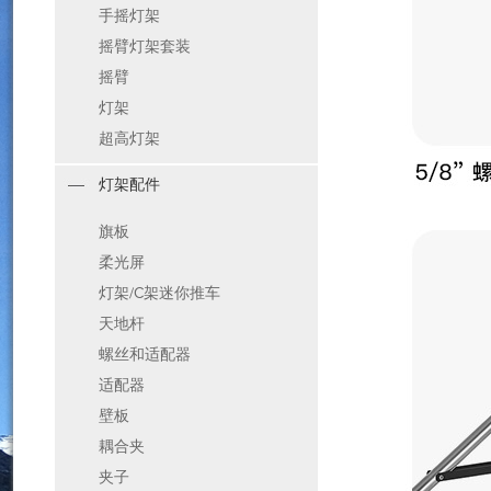
手摇灯架
摇臂灯架套装
摇臂
灯架
超高灯架
灯架配件
旗板
柔光屏
灯架/C架迷你推车
天地杆
螺丝和适配器
适配器
壁板
耦合夹
夹子