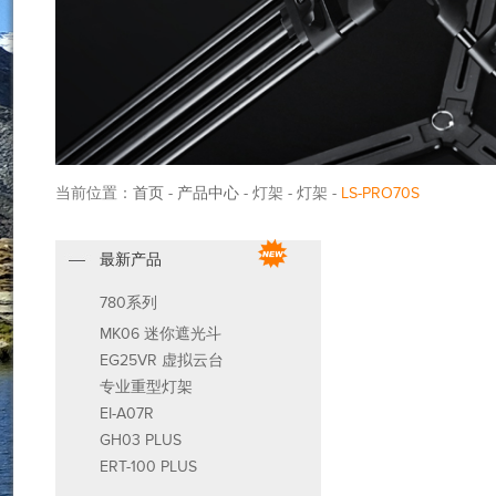
当前位置：
首页
-
产品中心
- 灯架 - 灯架 -
LS-PRO70S
最新产品
780系列
MK06 迷你遮光斗
EG25VR 虚拟云台
专业重型灯架
EI-A07R
GH03 PLUS
ERT-100 PLUS