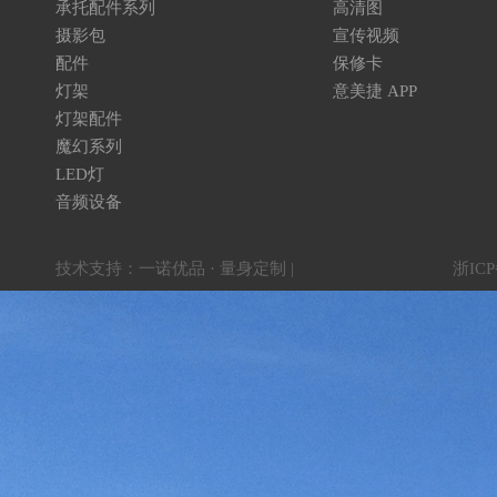
承托配件系列
高清图
摄影包
宣传视频
配件
保修卡
灯架
意美捷 APP
灯架配件
魔幻系列
LED灯
音频设备
技术支持：
一诺优品 · 量身定制
|
浙ICP